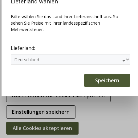
Lieferland wählen
Einstellungen
Bitte wählen Sie das Land Ihrer Lieferanschrift aus. So
sehen Sie Preise mit Ihrer landesspezifischen
Technisch erforderlich
Mehrwertsteuer.
Statistiken
Lieferland:
Marketing
Komfortfunktionen
Waldorff Dirndlbluse Flügelarm, Spitze,
elegant
Speichern
85,00 €
Nur erforderliche Cookies akzeptieren
Preise inkl. MwSt. zzgl. Versandkosten
Einstellungen speichern
Sofort verfügbar, Lieferzeit: 1-3 Werktage
Alle Cookies akzeptieren
Größe