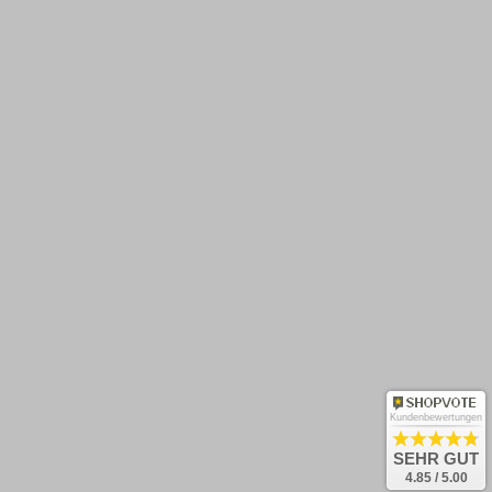
Barrierefreiheit
Zahlungsarten
Rücksendung
Kontakt
Newsletter abonnieren
OK
Und keine Neuheiten verpassen!
Kundenbewertungen
Bestellung widerrufen
SEHR GUT
4.85 / 5.00