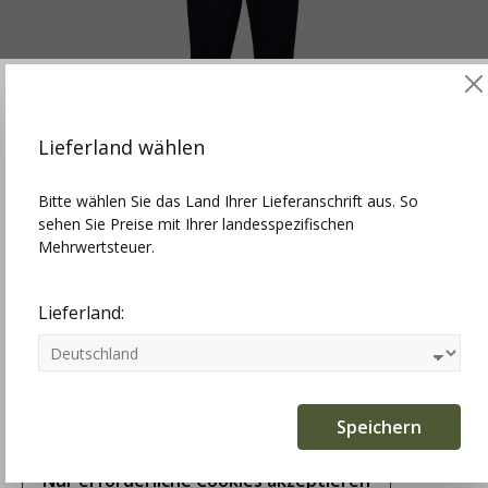
Diese Website verwendet Cookies, um die besten
Funktionalitäten zu bieten.
Mehr Infos
Lieferland wählen
Einstellungen
Bitte wählen Sie das Land Ihrer Lieferanschrift aus. So
Kult Kluft Lodenhose Loisl, anthrazit, grünes
sehen Sie Preise mit Ihrer landesspezifischen
Seitenpaspol
Technisch erforderlich
Mehrwertsteuer.
229,00 €
Statistiken
Lieferland:
Marketing
Komfortfunktionen
Speichern
Nur erforderliche Cookies akzeptieren