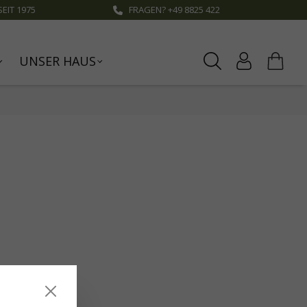
EIT 1975
FRAGEN? +49 8825 422
UNSER HAUS
eten.
Mehr