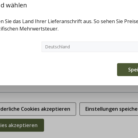
nd wählen
en
n Sie das Land Ihrer Lieferanschrift aus. So sehen Sie Preise
ifischen Mehrwertsteuer.
erforderlich
n
g
Spe
unktionen
rderliche Cookies akzeptieren
Einstellungen speiche
kies akzeptieren
RTIGE TRACHTEN
TRADITIONSGESCHÄFT
chtes Sortiment
Trachtengeschäft seit 197