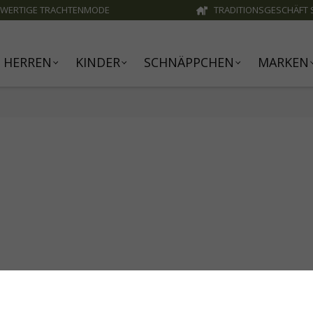
WERTIGE TRACHTENMODE
TRADITIONSGESCHÄFT S
HERREN
KINDER
SCHNÄPPCHEN
MARKEN
te verwendet Cookies, um die besten Funktionalitäten zu bi