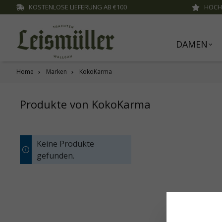
KOSTENLOSE LIEFERUNG AB €100
HOCH
inhalt springen
DAMEN
Home
Marken
KokoKarma
Produkte von KokoKarma
Keine Produkte
gefunden.
Diese Websi