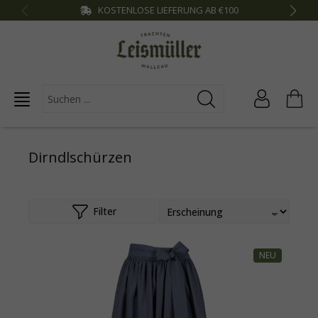
KOSTENLOSE LIEFERUNG AB €100
inhalt springen
Dirndlschürzen
Filter
NEU