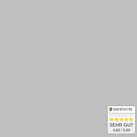
Barrierefreiheit
Zahlungsarten
Rücksendung
Kontakt
Newsletter abonnieren
OK
Und keine Neuheiten verpassen!
Kundenbewertungen
Bestellung widerrufen
SEHR GUT
4.85 / 5.00