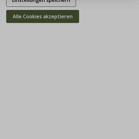
Einstellungen speichern
Alle Cookies akzeptieren
Hammerschmid Dirndlschürze beere,
Baumwolle, 77cm
49,90 €
NEU