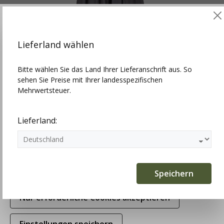
Diese Website verwendet Cookies, um die besten
Funktionalitäten zu bieten.
Mehr Infos
Lieferland wählen
Einstellungen
Bitte wählen Sie das Land Ihrer Lieferanschrift aus. So
sehen Sie Preise mit Ihrer landesspezifischen
Technisch erforderlich
Mehrwertsteuer.
Hammerschmid Dirndlschürze grau,
Statistiken
Baumwolle, 77cm
Lieferland:
49,90 €
Marketing
Komfortfunktionen
Speichern
NEU
Nur erforderliche Cookies akzeptieren