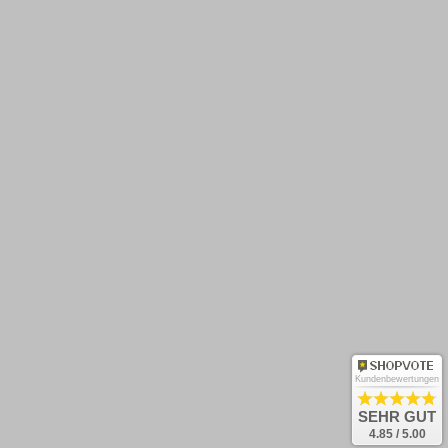
Barrierefreiheit
Zahlungsarten
Rücksendung
Kontakt
Newsletter abonnieren
OK
Und keine Neuheiten verpassen!
Kundenbewertungen
Bestellung widerrufen
SEHR GUT
4.85 / 5.00