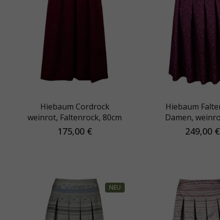
Hiebaum Cordrock
Hiebaum Falte
weinrot, Faltenrock, 80cm
Damen, weinro
Schnalle
175,00 €
249,00 €
NEU