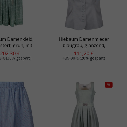
um Damenkleid,
Hiebaum Damenmieder
tert, grün, mit
blaugrau, glänzend,
hleifenband
festlich
202,30 €
111,20 €
0 €
(30% gespart)
139,00 €
(20% gespart)
%