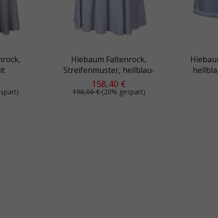
nrock,
Hiebaum Faltenrock,
Hiebau
it
Streifenmuster, hellblau-
hellbla
and
weiß, mit Schleifenband
Blümc
158,40 €
spart)
198,00 €
(20% gespart)