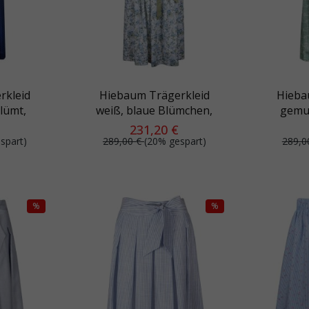
rkleid
Hiebaum Trägerkleid
Hieba
lümt,
weiß, blaue Blümchen,
gemus
el
grüner Bindegürtel
Sc
231,20 €
spart)
289,00 €
(20% gespart)
289,0
%
%