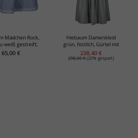
m Mädchen Rock,
Hiebaum Damenkleid
u-weiß gestreift,
grün, festlich, Gürtel mit
hen, Gummibund
Schließe
65,00 €
238,40 €
298,00 €
(20% gespart)