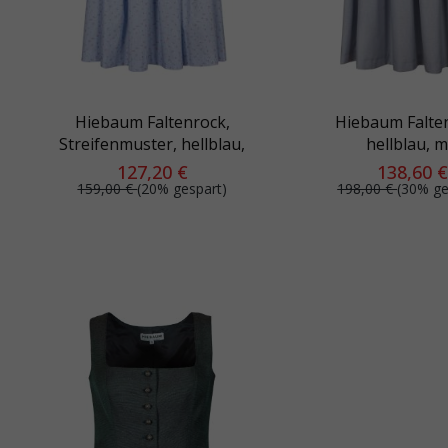
Hiebaum Faltenrock,
Hiebaum Falte
Streifenmuster, hellblau,
hellblau, m
rosa geblümt, mit
Schleifenb
127,20 €
138,60 €
Schleifenband
159,00 €
(20% gespart)
198,00 €
(30% ge