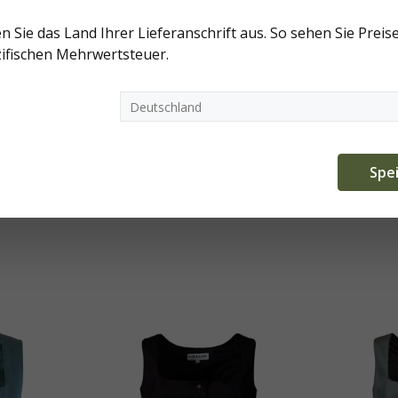
n Sie das Land Ihrer Lieferanschrift aus. So sehen Sie Preise
ifischen Mehrwertsteuer.
kleid,
Hiebaum Leinenmieder
Hieb
Spe
iert
rose
Dam
Bl
139,00 €