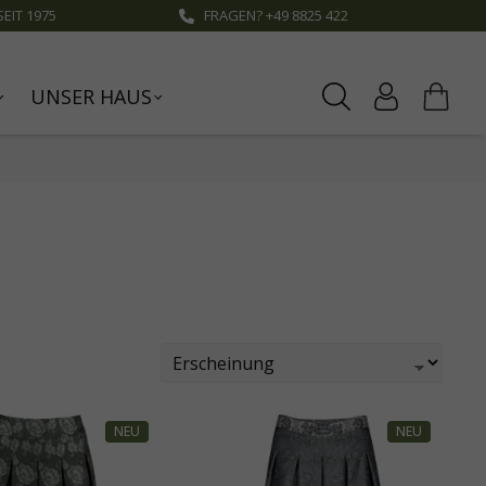
EIT 1975
FRAGEN? +49 8825 422
UNSER HAUS
NEU
NEU