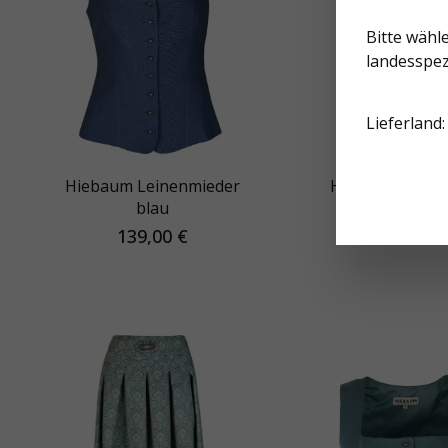
Bitte wähle
landesspez
Lieferland:
Hiebaum Leinenmieder
Hiebaum Träger
blau
blau-weiß kar
139,00 €
168,00 €