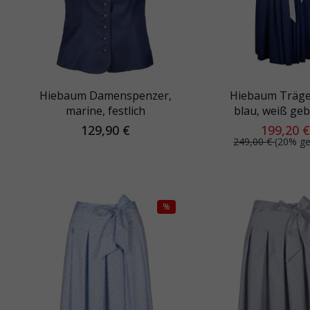
Hiebaum Damenspenzer,
Hiebaum Träge
marine, festlich
blau, weiß geb
Bindegürt
129,90 €
199,20 €
249,00 €
(20% ge
%