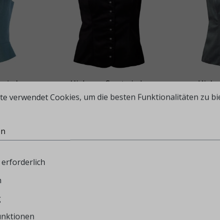
mieder
Hiebaum Samtmieder
Hieba
oßerl
Damen, schwarz, festlich
Damen
te verwendet Cookies, um die besten Funktionalitäten zu bi
145,00 €
en
erforderlich
n
g
unktionen