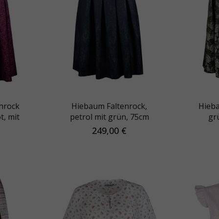
nrock
Hiebaum Faltenrock,
Hieba
t, mit
petrol mit grün, 75cm
gr
Rose
249,00 €