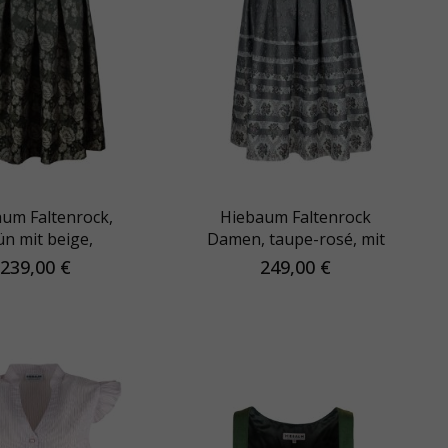
um Faltenrock,
Hiebaum Faltenrock
ün mit beige,
Damen, taupe-rosé, mit
nmuster, 75cm
Schnalle
239,00 €
249,00 €