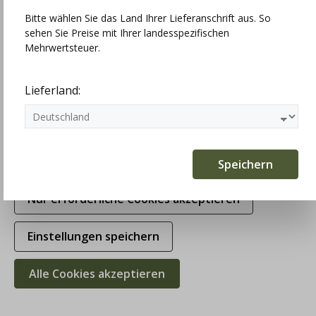
Bitte wählen Sie das Land Ihrer Lieferanschrift aus. So
sehen Sie Preise mit Ihrer landesspezifischen
Technisch erforderlich
Mehrwertsteuer.
Statistiken
Lieferland:
Marketing
Komfortfunktionen
Speichern
Nur erforderliche Cookies akzeptieren
Einstellungen speichern
Alle Cookies akzeptieren
Huber Strickweste Gierli, berber,