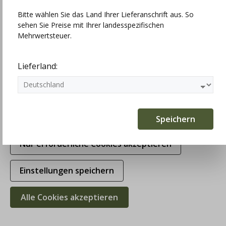
Bitte wählen Sie das Land Ihrer Lieferanschrift aus. So
sehen Sie Preise mit Ihrer landesspezifischen
Technisch erforderlich
Mehrwertsteuer.
Statistiken
Lieferland:
Marketing
Komfortfunktionen
Speichern
Nur erforderliche Cookies akzeptieren
Einstellungen speichern
Alle Cookies akzeptieren
Huber Strickweste Gierli, braun,