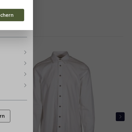
eten.
Mehr
ichern
rn