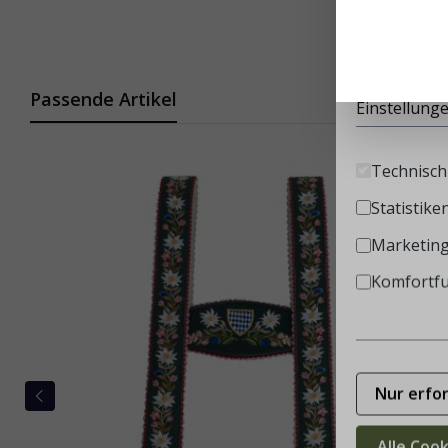
Diese Websi
Infos
Passende Artikel
Einstellung
Technisch 
Statistike
Marketin
Komfortf
Nur erfo
Alle Coo