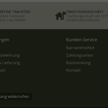
RTIGE TRACHTEN
TRADITIONSGESCHÄFT
chtes Sortiment
Trachtengeschäft seit 197
t von Top-Marken
Familienunternehmen
ngen
Kunden-Service
Barrierefreiheit
sbelehrung
Zahlungsarten
& Lieferung
Rücksendung
utz
Kontakt
lung widerrufen