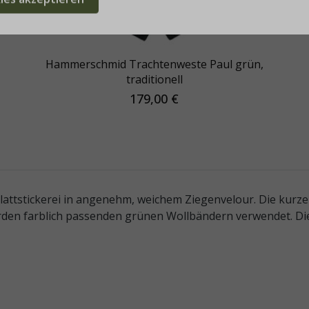
Hammerschmid Trachtenweste Paul grün,
traditionell
179,00 €
attstickerei in angenehm, weichem Ziegenvelour. Die kurze
rden farblich passenden grünen Wollbändern verwendet. Di