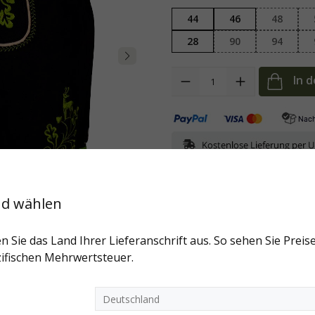
44
46
48
28
90
94
Anzahl
In 
Art.-Nr:
Reuth-ZV-schwarz-Stick-
nd wählen
Fragen zum Artikel?
Weitere Artikel der Marke
n Sie das Land Ihrer Lieferanschrift aus. So sehen Sie Preise
ifischen Mehrwertsteuer.