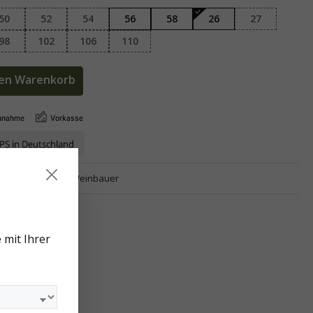
50
52
54
56
58
26
27
98
102
106
110
den Warenkorb
gr-n23-26
Marke:
Weinbauer
 mit Ihrer