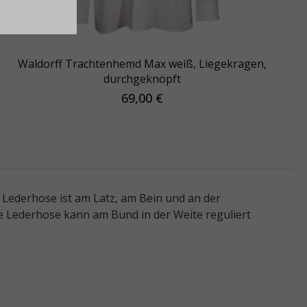
Waldorff Trachtenhemd Max weiß, Liegekragen,
durchgeknöpft
69,00 €
 Lederhose ist am Latz, am Bein und an der
e Lederhose kann am Bund in der Weite reguliert