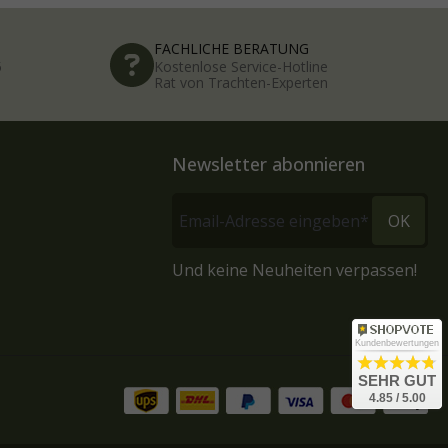
FACHLICHE BERATUNG
5
Kostenlose Service-Hotline
Rat von Trachten-Experten
Newsletter abonnieren
OK
Und keine Neuheiten verpassen!
Kundenbewertungen
SEHR GUT
4.85 / 5.00