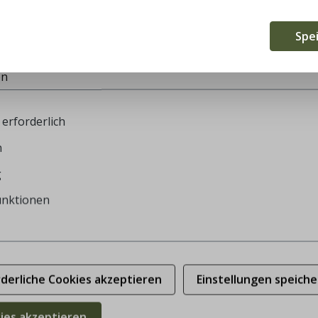
te verwendet Cookies, um die besten Funktionalitäten zu bi
Spe
en
erforderlich
n
g
unktionen
rderliche Cookies akzeptieren
Einstellungen speiche
kies akzeptieren