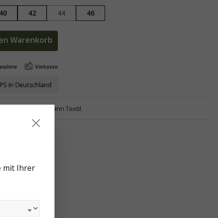
40
42
44
46
den Warenkorb
z-36
Marke:
Wallmann Textil
 mit Ihrer