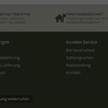
RTIGE TRACHTEN
TRADITIONSGESCHÄFT
chtes Sortiment
Trachtengeschäft seit 197
t von Top-Marken
Familienunternehmen
ngen
Kunden-Service
Barrierefreiheit
sbelehrung
Zahlungsarten
& Lieferung
Rücksendung
utz
Kontakt
lung widerrufen