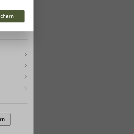
eten.
Mehr
ichern
rn