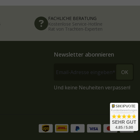
FACHLICHE BERATUNG
5
Kostenlose Service-Hotline
Rat von Trachten-Experten
Newsletter abonnieren
OK
Und keine Neuheiten verpassen!
Kundenbewertungen
SEHR GUT
4.85 / 5.00