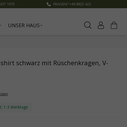
EIT 1975
FRAGEN? +49 8825 422
UNSER HAUS
hirt schwarz mit Rüschenkragen, V-
osten
it: 1-3 Werktage