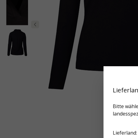
Lieferla
Bitte wähle
landesspez
Lieferland: