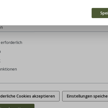
te verwendet Cookies, um die besten Funktionalitäten zu bi
Spe
en
erforderlich
n
g
unktionen
rderliche Cookies akzeptieren
Einstellungen speiche