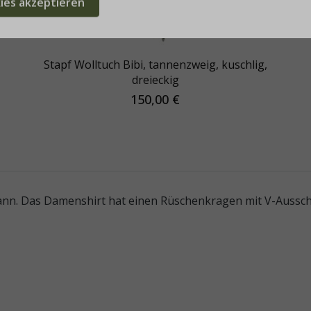
kies akzeptieren
Stapf Wolltuch Bibi, tannenzweig, kuschlig,
dreieckig
150,00 €
ann. Das Damenshirt hat einen Rüschenkragen mit V-Aussch