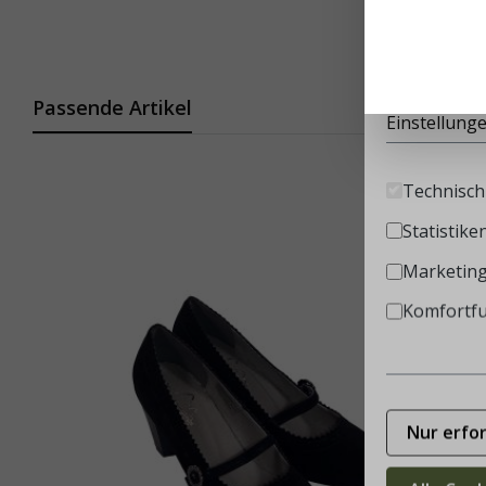
Diese Websi
Infos
Passende Artikel
Einstellung
Technisch 
Statistike
Marketin
Komfortf
Nur erfo