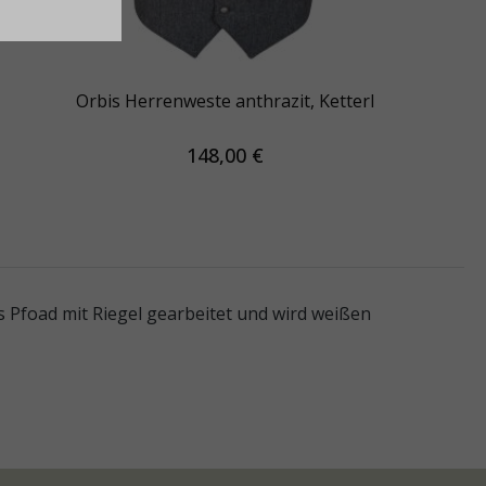
Orbis Herrenweste anthrazit, Ketterl
148,00 €
 Pfoad mit Riegel gearbeitet und wird weißen