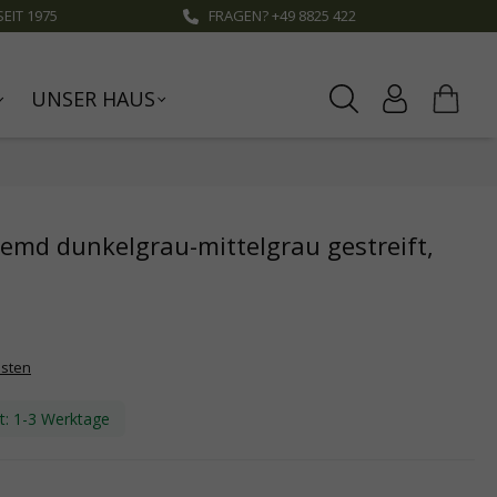
EIT 1975
FRAGEN? +49 8825 422
UNSER HAUS
emd dunkelgrau-mittelgrau gestreift,
osten
it: 1-3 Werktage