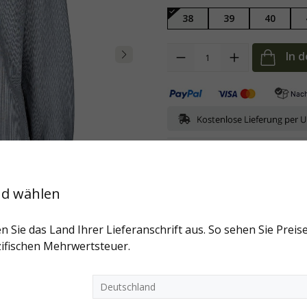
38
39
40
Anzahl
In 
Art.-Nr:
03-06126P-8985-38
Mark
Fragen zum Artikel?
nd wählen
Weitere Artikel der Marke
n Sie das Land Ihrer Lieferanschrift aus. So sehen Sie Preise
ifischen Mehrwertsteuer.