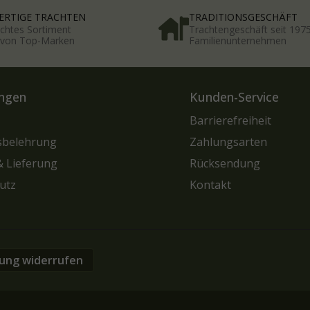
RTIGE TRACHTEN
TRADITIONSGESCHÄFT
chtes Sortiment
Trachtengeschäft seit 197
t von Top-Marken
Familienunternehmen
ngen
Kunden-Service
Barrierefreiheit
sbelehrung
Zahlungsarten
& Lieferung
Rücksendung
utz
Kontakt
lung widerrufen