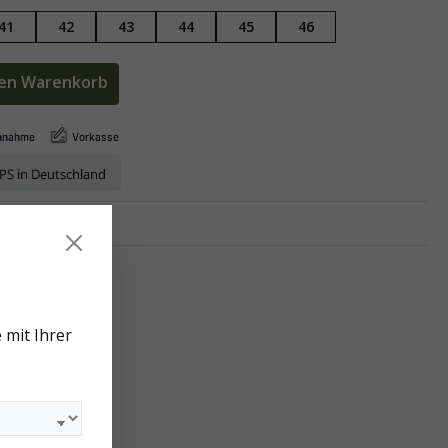
41
42
43
44
45
46
den Warenkorb
e:
Waldorff
 mit Ihrer