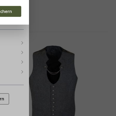
eten.
Mehr
ichern
rn