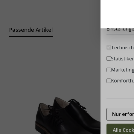
Diese Websi
Infos
Einstellung
Passende Artikel
Technisch 
Statistike
Marketin
Komfortf
Nur erfo
Alle Coo