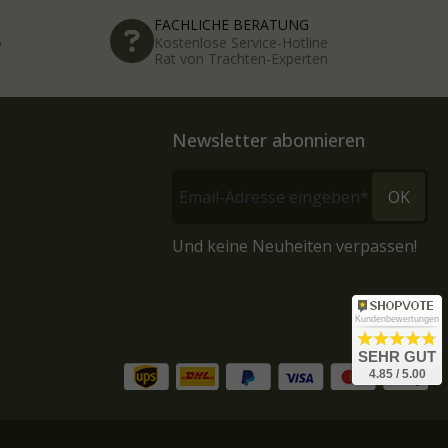
FACHLICHE BERATUNG
5
Kostenlose Service-Hotline
Rat von Trachten-Experten
Newsletter abonnieren
OK
Und keine Neuheiten verpassen!
Kundenbewertungen
SEHR GUT
4.85 / 5.00