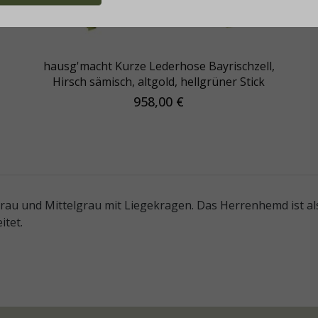
hausg'macht Kurze Lederhose Bayrischzell,
Hirsch sämisch, altgold, hellgrüner Stick
958,00 €
rau und Mittelgrau mit Liegekragen. Das Herrenhemd ist als
itet.