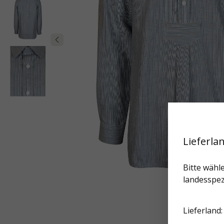
Lieferla
Bitte wähle
landesspez
Lieferland: