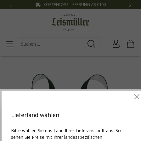
KOSTENLOSE LIEFERUNG AB €100
inhalt springen
Diese Website verwendet Cookies, um die besten
Funktionalitäten zu bieten.
Mehr Infos
Lieferland wählen
Einstellungen
Bitte wählen Sie das Land Ihrer Lieferanschrift aus. So
sehen Sie Preise mit Ihrer landesspezifischen
Technisch erforderlich