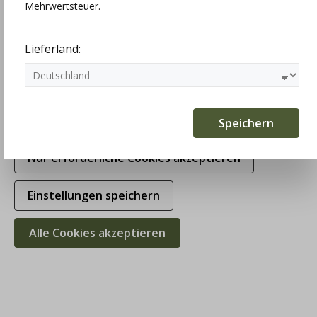
Mehrwertsteuer.
Statistiken
Lieferland:
Marketing
Komfortfunktionen
Speichern
Nur erforderliche Cookies akzeptieren
Einstellungen speichern
Alle Cookies akzeptieren
Steiner Hosenträger tannengrün, uni,