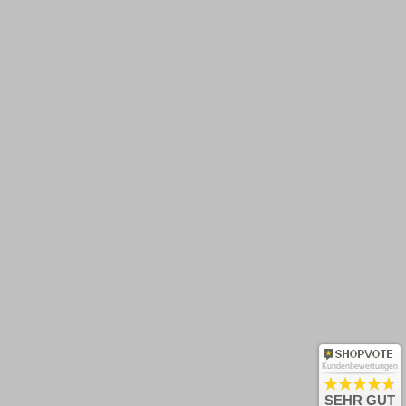
Barrierefreiheit
Zahlungsarten
Rücksendung
Kontakt
Newsletter abonnieren
OK
Und keine Neuheiten verpassen!
Kundenbewertungen
Bestellung widerrufen
SEHR GUT