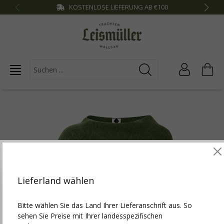
KOSTENLOSE LIEFERUNG AB €100
inhalt springen
Diese Website verwendet Cookies, um die besten
Funktionalitäten zu bieten.
Mehr Infos
Lieferland wählen
Einstellungen
Bitte wählen Sie das Land Ihrer Lieferanschrift aus. So
sehen Sie Preise mit Ihrer landesspezifischen
Technisch erforderlich