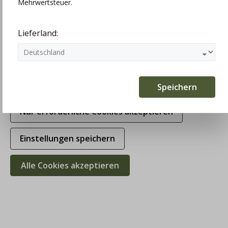
Mehrwertsteuer.
Statistiken
Lieferland:
Marketing
Komfortfunktionen
Speichern
Nur erforderliche Cookies akzeptieren
Einstellungen speichern
Alle Cookies akzeptieren
Stapf Wolltuch Bibi, tannenzweig,