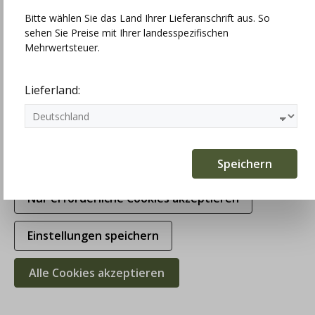
Bitte wählen Sie das Land Ihrer Lieferanschrift aus. So
sehen Sie Preise mit Ihrer landesspezifischen
Technisch erforderlich
Mehrwertsteuer.
Statistiken
Lieferland:
Marketing
Komfortfunktionen
Speichern
Nur erforderliche Cookies akzeptieren
Einstellungen speichern
Orbis Herrenhemd, Pfoad, mittelblau,
gestreift, Liegekragen
Alle Cookies akzeptieren
79,00 €