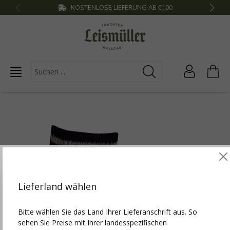
KOSTENLOSE LIEFERUNG AB €100
inhalt springen
Diese Website verwendet Cookies, um die besten
Funktionalitäten zu bieten.
Mehr Infos
Lieferland wählen
Einstellungen
Bitte wählen Sie das Land Ihrer Lieferanschrift aus. So
sehen Sie Preise mit Ihrer landesspezifischen
Technisch erforderlich