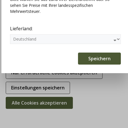
sehen Sie Preise mit Ihrer landesspezifischen
Technisch erforderlich
Mehrwertsteuer.
Statistiken
Lieferland:
Marketing
Komfortfunktionen
Speichern
Lusana Kniestrumpf grau, Handstrick
mit Zopfmuster
Nur erforderliche Cookies akzeptieren
109,00 €
Einstellungen speichern
Preise inkl. MwSt. zzgl. Versandkosten
Alle Cookies akzeptieren
Größe
44/45
ist nicht verfügbar
Größe