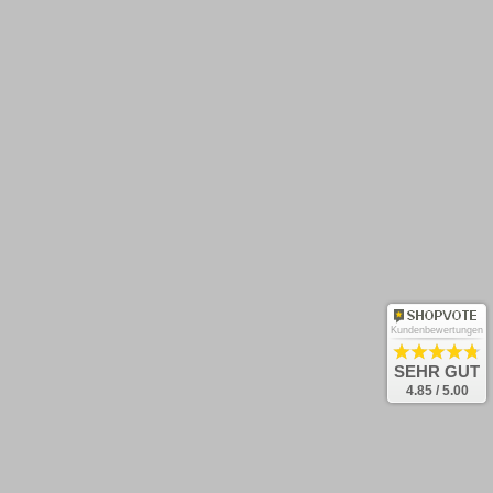
Rücksendung
Kontakt
Newsletter abonnieren
OK
Und keine Neuheiten verpassen!
Kundenbewertungen
Bestellung widerrufen
SEHR GUT
4.85 / 5.00
Impressum