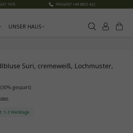
EIT 1975
FRAGEN? +49 8825 422
UNSER HAUS
bluse Suri, cremeweiß, Lochmuster,
€
(30% gespart)
osten
it: 1-3 Werktage