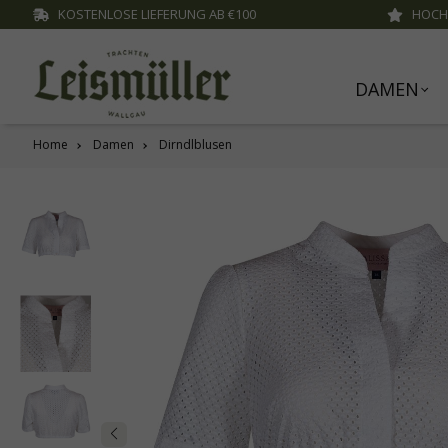
KOSTENLOSE LIEFERUNG AB €100
HOCH
inhalt springen
DAMEN
Home
Damen
Dirndlblusen