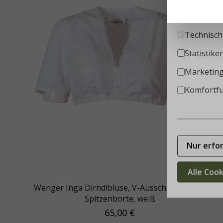
Einstellung
Technisch 
Statistike
Marketin
Komfortf
Nur erfo
Alle Coo
Wenger Inga Dirndlbluse, V-Ausschnitt, breite
Spitzenborte, weiß
65,00 €