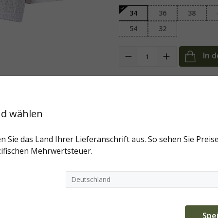
34
36
38
54
32
Anzahl
In 
nd wählen
Art.-Nr:
Suri---34
Marke:
KINGA 
n Sie das Land Ihrer Lieferanschrift aus. So sehen Sie Preise
Fragen zum Artikel?
ifischen Mehrwertsteuer.
Weitere Artikel der Marke
te verwendet Cookies, um die besten Funktionalitäten zu bi
Spe