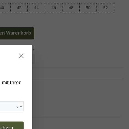
40
42
44
46
48
50
52
den Warenkorb
MATHE GmbH
 mit Ihrer
eten.
Mehr
ichern