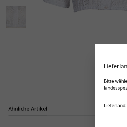
Lieferla
Bitte wähle
landesspez
Lieferland:
Ähnliche Artikel
Diese Websi
Infos