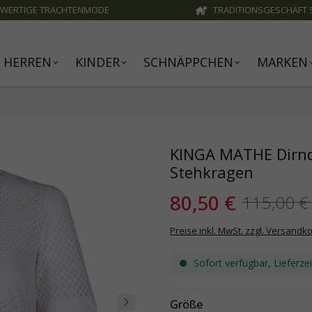
WERTIGE TRACHTENMODE
TRADITIONSGESCHÄFT S
HERREN
KINDER
SCHNÄPPCHEN
MARKEN
KINGA MATHE Dirndl
Stehkragen
80,50 €
115,00 
Preise inkl. MwSt. zzgl. Versandk
Sofort verfügbar, Lieferze
Größe