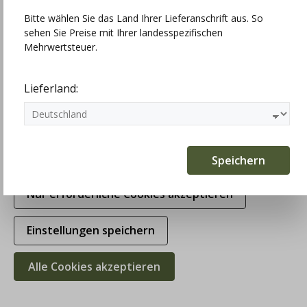
Bitte wählen Sie das Land Ihrer Lieferanschrift aus. So
sehen Sie Preise mit Ihrer landesspezifischen
Technisch erforderlich
Mehrwertsteuer.
Statistiken
Lieferland:
Marketing
Komfortfunktionen
Speichern
Nur erforderliche Cookies akzeptieren
Einstellungen speichern
Alle Cookies akzeptieren
KINGA MATHE Dirndl Karla, Leinen,