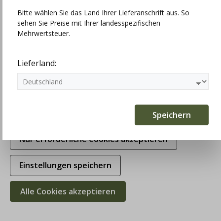
Bitte wählen Sie das Land Ihrer Lieferanschrift aus. So
sehen Sie Preise mit Ihrer landesspezifischen
Technisch erforderlich
Mehrwertsteuer.
Statistiken
Lieferland:
Marketing
Komfortfunktionen
Speichern
Nur erforderliche Cookies akzeptieren
Einstellungen speichern
Alle Cookies akzeptieren
Huber Damen Strickjacke Illi,