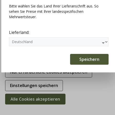
Bitte wählen Sie das Land Ihrer Lieferanschrift aus. So
sehen Sie Preise mit Ihrer landesspezifischen
Technisch erforderlich
Mehrwertsteuer.
Statistiken
Lieferland:
Marketing
Komfortfunktionen
Speichern
Nur erforderliche Cookies akzeptieren
Einstellungen speichern
Alle Cookies akzeptieren
hausg'macht Träger Handdruck tanne-