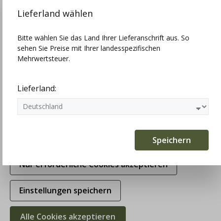
Funktionalitäten zu bieten.
Mehr Infos
Lieferland wählen
Einstellungen
Bitte wählen Sie das Land Ihrer Lieferanschrift aus. So
sehen Sie Preise mit Ihrer landesspezifischen
Technisch erforderlich
Mehrwertsteuer.
Statistiken
Lieferland:
Marketing
Komfortfunktionen
Speichern
Nur erforderliche Cookies akzeptieren
Einstellungen speichern
Alle Cookies akzeptieren
hausg'macht Strickjacke Fridolin