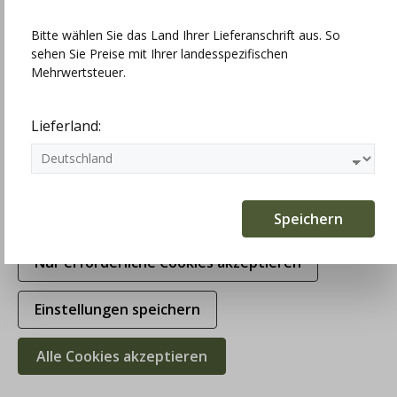
Einstellungen
Bitte wählen Sie das Land Ihrer Lieferanschrift aus. So
sehen Sie Preise mit Ihrer landesspezifischen
Technisch erforderlich
Mehrwertsteuer.
Statistiken
Lieferland:
Marketing
Komfortfunktionen
Speichern
Nur erforderliche Cookies akzeptieren
Einstellungen speichern
Alle Cookies akzeptieren
hausg'macht Lodenhose Wastl,