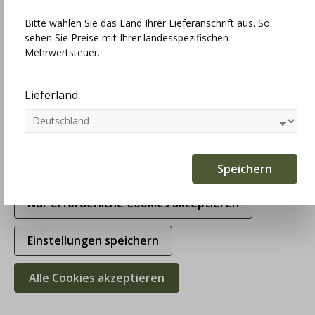
Einstellungen
Bitte wählen Sie das Land Ihrer Lieferanschrift aus. So
sehen Sie Preise mit Ihrer landesspezifischen
Technisch erforderlich
Mehrwertsteuer.
Statistiken
Lieferland:
Marketing
Komfortfunktionen
Speichern
Nur erforderliche Cookies akzeptieren
Einstellungen speichern
Alle Cookies akzeptieren
Hammerschmid Trachtenweste Josef,