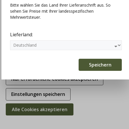
Bitte wählen Sie das Land Ihrer Lieferanschrift aus. So
sehen Sie Preise mit Ihrer landesspezifischen
Technisch erforderlich
Mehrwertsteuer.
Statistiken
Lieferland:
Marketing
Komfortfunktionen
Speichern
Nur erforderliche Cookies akzeptieren
Einstellungen speichern
Alle Cookies akzeptieren
Hammerschmid Dirndl Pillersee, pink-