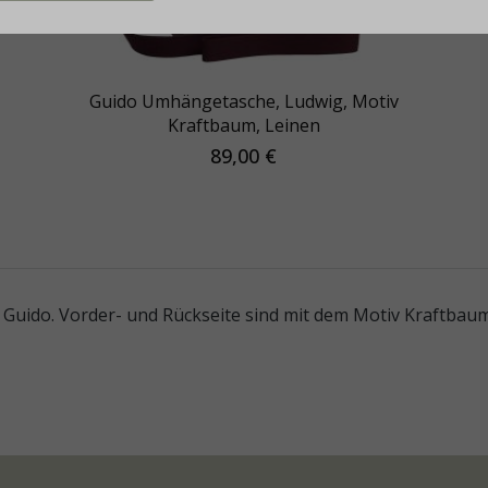
Guido Umhängetasche, Ludwig, Motiv
Kraftbaum, Leinen
89,00 €
uido. Vorder- und Rückseite sind mit dem Motiv Kraftbaum 