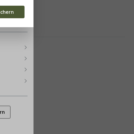
eten.
Mehr
ichern
rn