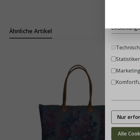
Diese Websi
Infos
Einstellung
Ähnliche Artikel
Technisch 
Statistike
Marketin
Komfortf
Nur erfo
Alle Coo