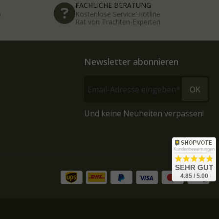
FACHLICHE BERATUNG
5
Kostenlose Service-Hotline
Rat von Trachten-Experten
Newsletter abonnieren
OK
Und keine Neuheiten verpassen!
Kundenbewertungen
SEHR GUT
4.85 / 5.00