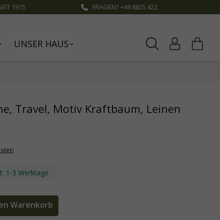
EIT 1975
FRAGEN? +49 8825 422
UNSER HAUS
he, Travel, Motiv Kraftbaum, Leinen
osten
it: 1-3 Werktage
den Warenkorb