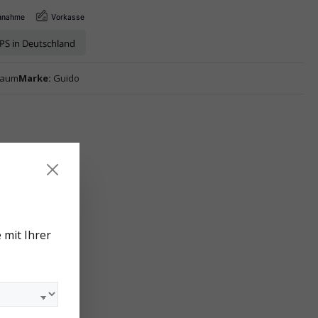
baum
Marke:
Guido
 mit Ihrer