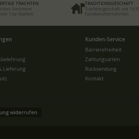
RTIGE TRACHTEN
TRADITIONSGESCHÄFT
chtes Sortiment
Trachtengeschäft seit 197
t von Top-Marken
Familienunternehmen
ngen
Kunden-Service
Barrierefreiheit
sbelehrung
Zahlungsarten
& Lieferung
Rücksendung
utz
Kontakt
lung widerrufen