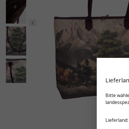
Lieferla
Bitte wähle
landesspez
Lieferland: