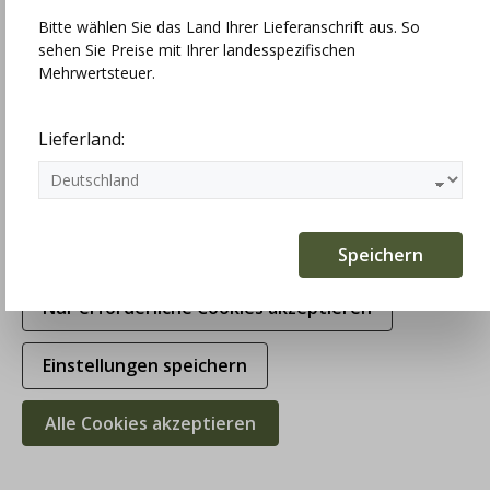
Bitte wählen Sie das Land Ihrer Lieferanschrift aus. So
sehen Sie Preise mit Ihrer landesspezifischen
Technisch erforderlich
Mehrwertsteuer.
Statistiken
Lieferland:
Marketing
Komfortfunktionen
Speichern
Nur erforderliche Cookies akzeptieren
Einstellungen speichern
Alle Cookies akzeptieren
Gottseidank Leinendirndl Monika,