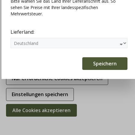
Bitte wählen Sie das Land Ihrer Lieferanschrift aus. So
sehen Sie Preise mit Ihrer landesspezifischen
Technisch erforderlich
Mehrwertsteuer.
Statistiken
Lieferland:
Marketing
Komfortfunktionen
Speichern
Nur erforderliche Cookies akzeptieren
Berwin & Wolff Samtmieder, blau
Einstellungen speichern
139,00 €
Alle Cookies akzeptieren
Preise inkl. MwSt. zzgl. Versandkosten
Größe
32
ist nicht verfügbar