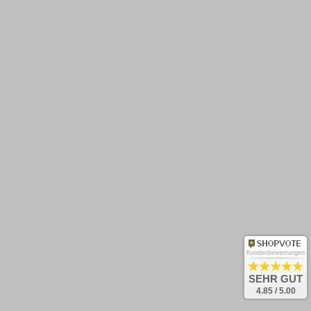
Zahlungsarten
Rücksendung
Kontakt
Newsletter abonnieren
OK
Und keine Neuheiten verpassen!
Kundenbewertungen
Bestellung widerrufen
SEHR GUT
4.85 / 5.00