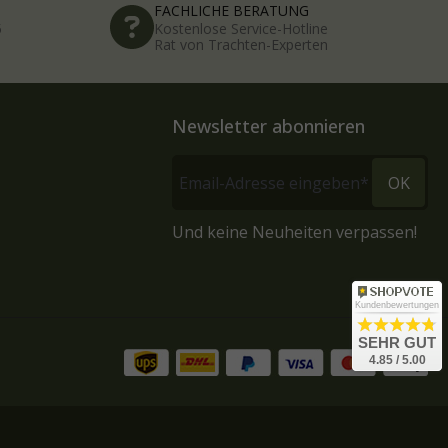
FACHLICHE BERATUNG
5
Kostenlose Service-Hotline
Rat von Trachten-Experten
Newsletter abonnieren
OK
Und keine Neuheiten verpassen!
Kundenbewertungen
SEHR GUT
4.85 / 5.00