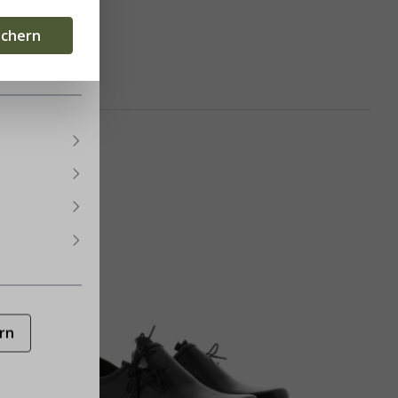
eten.
Mehr
ichern
rn