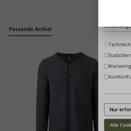
Diese Websi
Infos
Einstellung
Passende Artikel
Technisch 
Statistike
Marketin
Komfortf
Nur erfo
Alle Coo