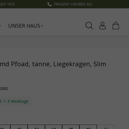
EIT 1975
FRAGEN? +49 8825 422
UNSER HAUS
md Pfoad, tanne, Liegekragen, Slim
osten
it: 1-3 Werktage