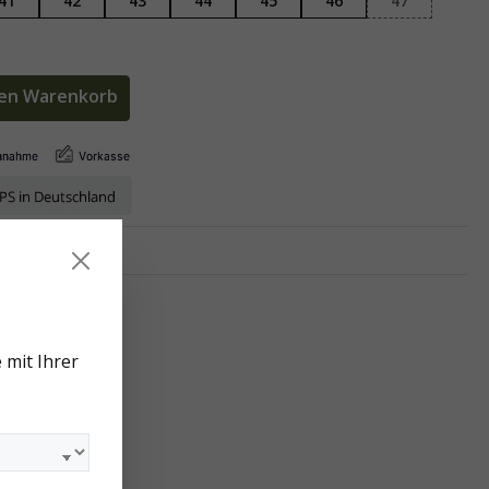
41
42
43
44
45
46
47
den Warenkorb
arke:
Arzberger
 mit Ihrer