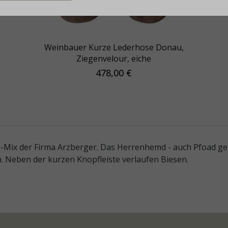
Weinbauer Kurze Lederhose Donau,
Ziegenvelour, eiche
478,00 €
ix der Firma Arzberger. Das Herrenhemd - auch Pfoad gen
. Neben der kurzen Knopfleiste verlaufen Biesen.