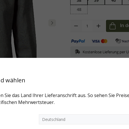
38
39
40
48
Anzahl
In 
Art.-Nr:
1917-LK-5031-tanne-39
M
Fragen zum Artikel?
nd wählen
Weitere Artikel der Marke
n Sie das Land Ihrer Lieferanschrift aus. So sehen Sie Preise
ifischen Mehrwertsteuer.