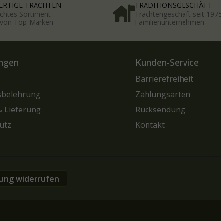
RTIGE TRACHTEN
TRADITIONSGESCHÄFT
chtes Sortiment
Trachtengeschäft seit 197
t von Top-Marken
Familienunternehmen
ngen
Kunden-Service
Barrierefreiheit
sbelehrung
Zahlungsarten
& Lieferung
Rücksendung
utz
Kontakt
lung widerrufen