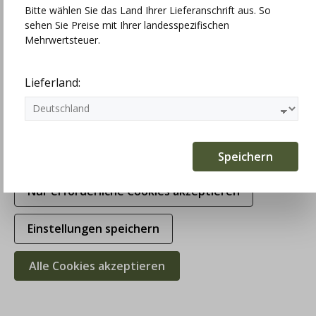
Bitte wählen Sie das Land Ihrer Lieferanschrift aus. So
sehen Sie Preise mit Ihrer landesspezifischen
Technisch erforderlich
Mehrwertsteuer.
Statistiken
Lieferland:
Marketing
Komfortfunktionen
Speichern
Nur erforderliche Cookies akzeptieren
Anno Domini Design Dirndlbluse Indra,
Einstellungen speichern
weiß, Spitze, hochgeschlossen,
Schließe
Alle Cookies akzeptieren
104,30 €
149,00 €
(30% gespart)
Preise inkl. MwSt. zzgl. Versandkosten