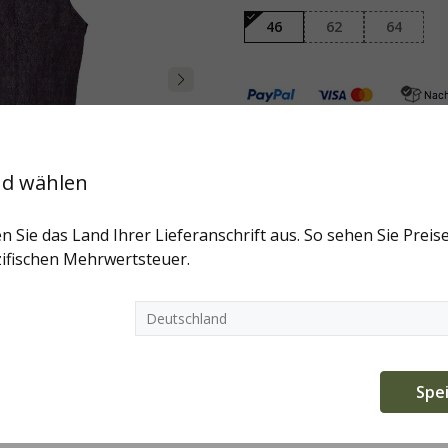
46
62
64
nd wählen
Art.-Nr:
15769.100.46
Marke:
Sch
Fragen zum Artikel?
n Sie das Land Ihrer Lieferanschrift aus. So sehen Sie Preise
Weitere Artikel der Marke
ifischen Mehrwertsteuer.
te verwendet Cookies, um die besten Funktionalitäten zu bi
en
Spe
erforderlich