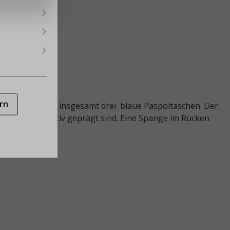
rn
 Stoffweste hat insgesamt drei blaue Paspoltaschen. Der
t einem Gamsmotiv geprägt sind. Eine Spange im Rücken