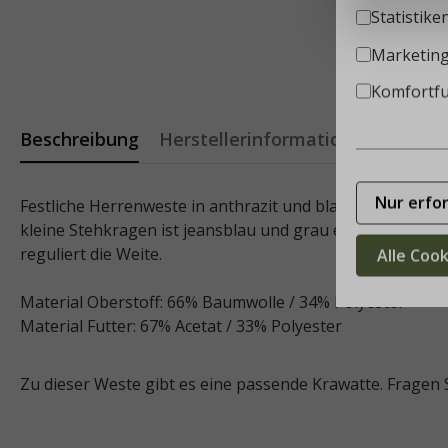
Statistike
Marketin
Komfortf
Beschreibung
Herstellerinformation
Nur erfo
Festliche Herrenweste in anthrazit und blauen Rauten g
kleine Stehkragen ist jeansblau und grau eingefasst. Ge
reguliert die Weite.
Alle Coo
Material Oberstoff: 66% Baumwolle / 34% Polyester
Material Futter: 67% Acetat / 33% Polyester
Zu dieser Weste gibt es eine passende Krawatte. Fragen Si