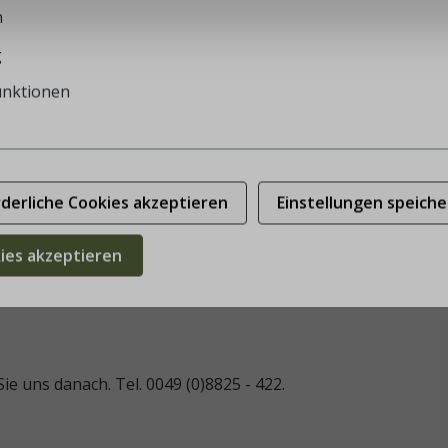
n
g
unktionen
rderliche Cookies akzeptieren
Einstellungen speiche
ewebt mit schwarzem Rücken und V-Ausschnitt. Die elegante
schlossen wird die Weste mit silbernen Knöpfen, welche mi
kies akzeptieren
e uns danach. Tel. 0049 (0)8825 - 422.