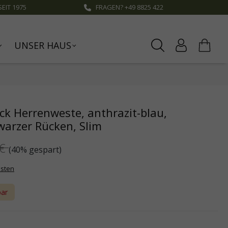
EIT 1975
FRAGEN? +49 8825 422
UNSER HAUS
ck Herrenweste, anthrazit-blau,
arzer Rücken, Slim
 €
(40% gespart)
osten
bar