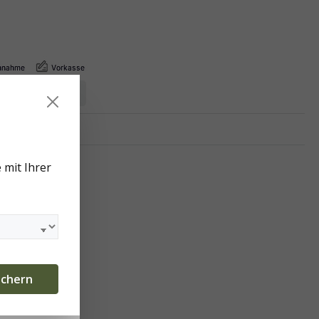
loß Orth
 mit Ihrer
eten.
Mehr
ichern