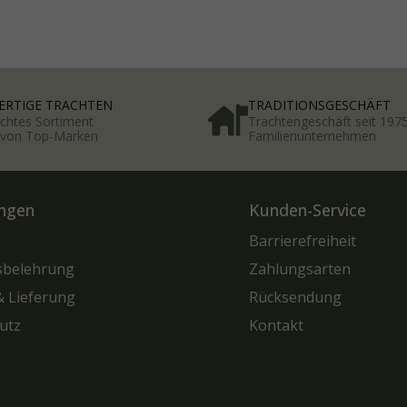
RTIGE TRACHTEN
TRADITIONSGESCHÄFT
chtes Sortiment
Trachtengeschäft seit 197
t von Top-Marken
Familienunternehmen
ngen
Kunden-Service
Barrierefreiheit
sbelehrung
Zahlungsarten
& Lieferung
Rücksendung
utz
Kontakt